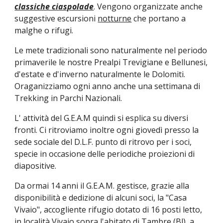
classiche ciaspolade
. Vengono organizzate anche
suggestive escursioni
notturne
che portano a
malghe o rifugi.
Le mete tradizionali sono naturalmente nel periodo
primaverile le nostre Prealpi Trevigiane e Bellunesi,
d'estate e d'inverno naturalmente le Dolomiti.
Oraganizziamo ogni anno anche una settimana di
Trekking in Parchi Nazionali.
L' attività del G.E.A.M quindi si esplica su diversi
fronti. Ci ritroviamo inoltre ogni giovedì presso la
sede sociale del D.L.F. punto di ritrovo per i soci,
specie in occasione delle periodiche proiezioni di
diapositive.
Da ormai 14 anni il G.E.A.M. gestisce, grazie alla
disponibilità e dedizione di alcuni soci, la "Casa
Vivaio", accogliente rifugio dotato di 16 posti letto,
in località Vivaio sopra l'abitato di Tambre (Bl), a