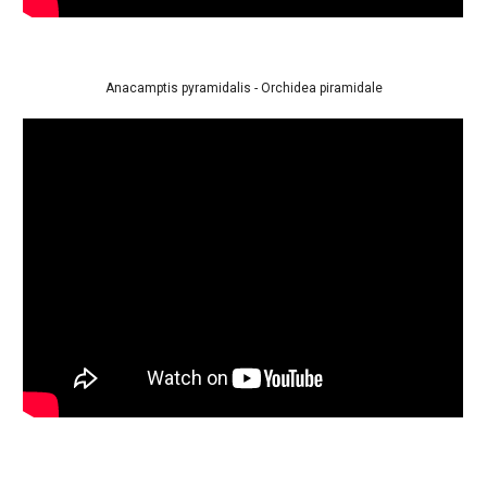
Nigritella nigra - Ofride di Bertoloni