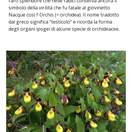
raro splendore che nelle radici conserva ancora il
simbolo della virilità che fu fatale al giovinetto.
Nacque così l’ Orchis (= orchidea). Il nome tradotto
dal greco significa “testicolo” e ricorda la forma
degli organi ipogei di alcune specie di orchideacee.