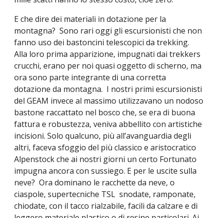
E che dire dei materiali in dotazione per la
montagna? Sono rari oggi gli escursionisti che non
fanno uso dei bastoncini telescopici da trekking.
Alla loro prima apparizione, impugnati dai trekkers
crucchi, erano per noi quasi oggetto di scherno, ma
ora sono parte integrante di una corretta
dotazione da montagna. I nostri primi escursionisti
del GEAM invece al massimo utilizzavano un nodoso
bastone raccattato nel bosco che, se era di buona
fattura e robustezza, veniva abbellito con artistiche
incisioni. Solo qualcuno, più all’avanguardia degli
altri, faceva sfoggio del più classico e aristocratico
Alpenstock che ai nostri giorni un certo Fortunato
impugna ancora con sussiego. E per le uscite sulla
neve? Ora dominano le racchette da neve, o
ciaspole, supertecniche TSL snodate, ramponate,
chiodate, con il tacco rialzabile, facili da calzare e di
leggero materiale plastico o di resine particolari. Ai