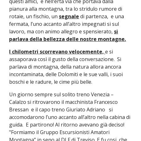
questi amici, e nell’erta via che portava dalla
pianura alla montagna, tra lo stridulo rumore di
rotaie, un fischio, un
segnale
di partenza, e una
fermata, l’uno accanto all’altro impegnati si sul
lavoro, ma con animo allegro e spensierato,
si
parlava della bellezza delle nostre montagne.
I chilometri scorrevano velocemente,
e si
assaporava così il gusto della conversazione. Si
parlava di montagna, della natura allora ancora
incontaminata, delle Dolomiti e le sue valli, i suoi
boschi e le radure, le cime più belle.
Un giorno sempre sul solito treno Venezia –
Calalzo si ritrovarono il macchinista Francesco
Bressan e il capo treno Giuriato Adriano si
accomodarono l’uno accanto all’altro nella cabina di
guida. E partirono! Al ritorno avevano già deciso!
"Formiamo il Gruppo Escursionisti Amatori
Montagna” in seno al DLF di Treviso. E fu cosi che