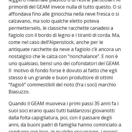
primordi del GEAM invece nulla di tutto questo. O si
affondava fino alle ginocchia nella neve fresca o si
calzavano, ma solo qualche eletto poteva
permetterselo, le classiche racchette canadesi a
fagiolo con il bordo di legno e i tiranti di corda. Ma,
come nel caso dell’Alpenstock, anche per le
antiquate racchette da neve a fagiolo c’è ancora un
nostalgico che le calza con “nonchalance”. E non è
uno qualsiasi, bensì uno dei cofondatori del GEAM.
Il motivo di fondo forse è dovuto al fatto che egli
stesso è un grande e buon produttore di ottimi
“fagioli” commestibili del noto (fra i soci) marchio
Biasuzzo.
Quando il GEAM muoveva i primi passi 35 anni fa i
suoi soci erano quasi tutti baldanzosi giovanotti
dalla folta capigliatura, poi, con il passare degli
anni, da buoni padri di famiglia hanno cominciato a
condurre con loro, in qualche escursione, i propri