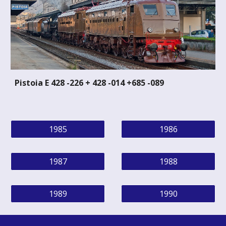
Pistoia E 428 -226 + 428 -014 +685 -089
1985
1986
1987
1988
1989
1990