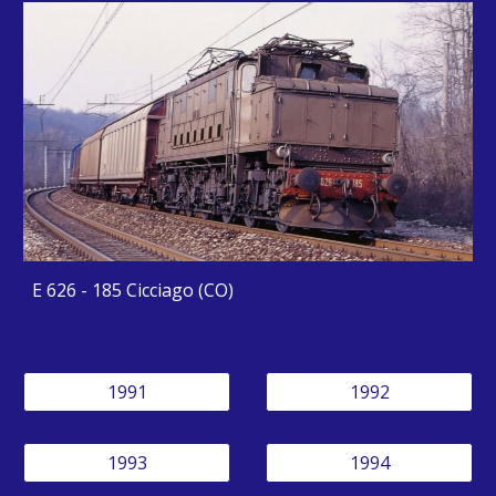
E 626 - 185 Cicciago (CO)
1991
1992
1993
1994